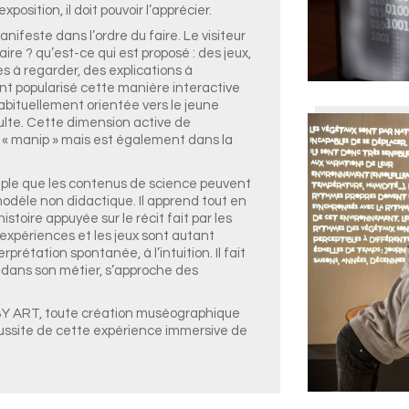
exposition, il doit pouvoir l’apprécier.
anifeste dans l’ordre du faire. Le visiteur
ire ? qu’est-ce qui est proposé : des jeux,
s à regarder, des explications à
t popularisé cette manière interactive
abituellement orientée vers le jeune
adulte. Cette dimension active de
ue « manip » mais est également dans la
iple que les contenus de science peuvent
modèle non didactique. Il apprend tout en
toire appuyée sur le récit fait par les
s expériences et les jeux sont autant
rprétation spontanée, à l’intuition. Il fait
i, dans son métier, s’approche des
BY ART, toute création muséographique
éussite de cette expérience immersive de