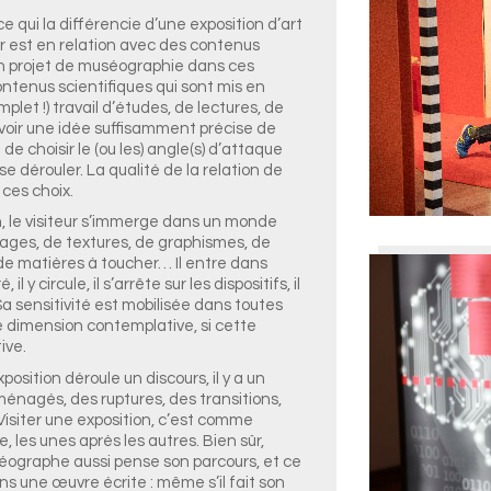
e qui la différencie d’une exposition d’art
teur est en relation avec des contenus
’un projet de muséographie dans ces
contenus scientifiques qui sont mis en
plet !) travail d’études, de lectures, de
oir une idée suffisamment précise de
de choisir le (ou les) angle(s) d’attaque
 se dérouler. La qualité de la relation de
 ces choix.
on, le visiteur s’immerge dans un monde
images, de textures, de graphismes, de
de matières à toucher… Il entre dans
 y circule, il s’arrête sur les dispositifs, il
 Sa sensitivité est mobilisée dans toutes
e dimension contemplative, si cette
ive.
position déroule un discours, il y a un
ménagés, des ruptures, des transitions,
isiter une exposition, c’est comme
e, les unes après les autres. Bien sûr,
séographe aussi pense son parcours, et ce
s une œuvre écrite : même s’il fait son