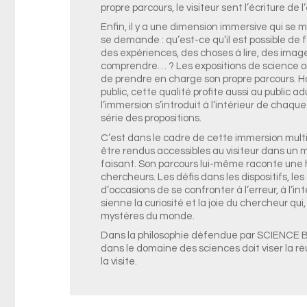
propre parcours, le visiteur sent l’écriture de l’
Enfin, il y a une dimension immersive qui se m
se demande : qu’est-ce qu’il est possible de fa
des expériences, des choses à lire, des image
comprendre… ? Les expositions de science on
de prendre en charge son propre parcours. H
public, cette qualité profite aussi au public 
l’immersion s’introduit à l’intérieur de chaq
série des propositions.
C’est dans le cadre de cette immersion mult
être rendus accessibles au visiteur dans un 
faisant. Son parcours lui-même raconte une his
chercheurs. Les défis dans les dispositifs, le
d’occasions de se confronter à l’erreur, à l’inte
sienne la curiosité et la joie du chercheur qu
mystères du monde.
Dans la philosophie défendue par SCIENCE 
dans le domaine des sciences doit viser la r
la visite.