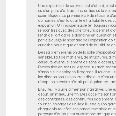
Une exposition de science est d’abord, c’est c
ou d’un parc d’attractions, un lieu où le visi
scientifiques. La première clé de réussite d
domaines, c’est la qualité et la fiabilité des 
exposition. Un indispensable (et toujours incom
rencontres avec des chercheurs, permet d’av
l’état de l’art dans le domaine en question et 
par le(s)quel(s) le scénario de l’exposition doit
curiosité heuristique dépend de la lisibilité de
Dès sa première vision de la salle d’expositi
sensible, fait de matières, de structures, d’
couleurs, éventuellement de sons, d’odeurs, 
l’exposition en tant qu’espace 3D architecturé, il
s’assoie sur les sièges, il regarde, il touche…
les dimensions. On pourrait dire que c’est un
réception sensible n’était pas également act
Ensuite, il y a une dimension narrative. Une ex
début, un milieu, une fin. Des accents sont a
des contrastes, des continuités également. V
tourner les pages d’un livre illustré qu’on goût
chaque visiteur fait son parcours mais le mu
parcours d’auteur est aussi important que dan